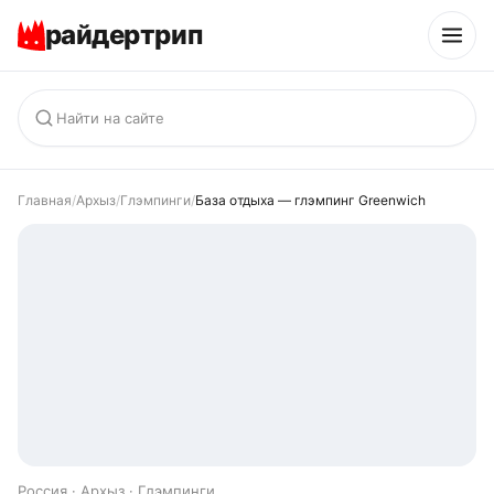
райдертрип
Главная
/
Архыз
/
Глэмпинги
/
База отдыха — глэмпинг Greenwich
Россия · Архыз · Глэмпинги