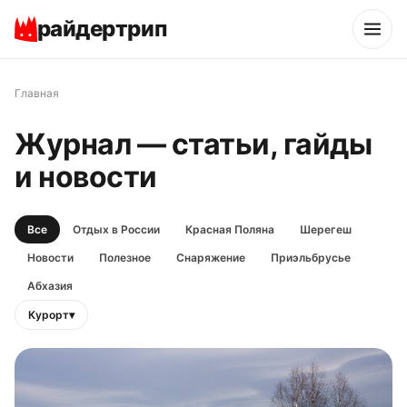
райдертрип
Главная
Журнал — статьи, гайды
и новости
Все
Отдых в России
Красная Поляна
Шерегеш
Новости
Полезное
Снаряжение
Приэльбрусье
Абхазия
Курорт
▾