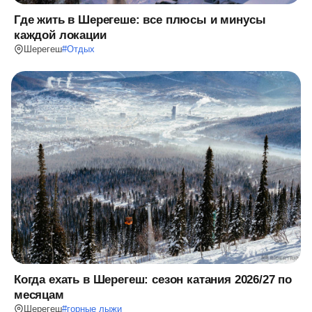
Где жить в Шерегеше: все плюсы и минусы
каждой локации
Шерегеш
#
Отдых
Когда ехать в Шерегеш: сезон катания 2026/27 по
месяцам
Шерегеш
#
горные лыжи