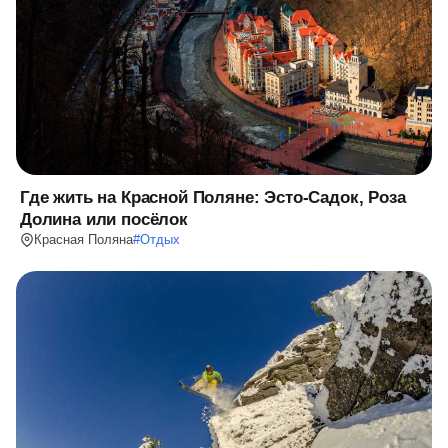
Где жить на Красной Поляне: Эсто-Садок, Роза
Долина или посёлок
Красная Поляна
#
Отдых