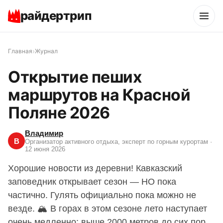
райдертрип
›
Главная
Журнал
Открытие пеших
маршрутов на Красной
Поляне 2026
Владимир
В
Организатор активного отдыха, эксперт по горным курортам
·
12 июня 2026
Хорошие новости из деревни! Кавказский
заповедник открывает сезон — НО пока
частично. Гулять официально пока можно не
везде. 🏔 В горах в этом сезоне лето наступает
очень медленно: выше 2000 метров до сих пор