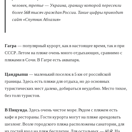
человек, третье — Украина, границу которой пересекли
более 568 тысяч граждан России.
Такие цифры приводит
сайт «Спутник Абхазия»
Гагра
— популярный курорт, как в настоящее время, так и при
СССР. Летом на пляже очень много отдыхающих, сравнимо с
пляжами в Сочи. В Гагре есть аквапарк.
Цандрыпш
— маленький поселок в 5 км от российской
границы. Здесь есть пляжи для отдыха, но до основных
туристических мест далеко, добираться неудобно. Место тихое,
без толп туристов.
В Пицунда.
Здесь очень чистое море. Рядом с пляжем есть
кафе и рестораны. Гости курорта могут на пляже арендовать
шезлонг. Возле городского пляжа расположены санатории, для
их гостей вход на пляж бесплатен. Для остальных — 40 ₽. На