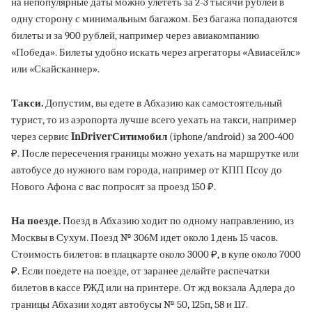
на непопулярные даты можно улететь за 2-3 тысячи рублей в
одну сторону с минимальным багажом. Без багажа попадаются
билеты и за 900 рублей, например через авиакомпанию
«Победа». Билеты удобно искать через агрегаторы «Авиасейлс»
или «Скайсканнер».
Такси.
Допустим, вы едете в Абхазию как самостоятельный
турист, то из аэропорта лучше всего уехать на такси, например
через сервис
InDriver
Ситимобил
(iphone/android) за 200-400
₽. После пересечения границы можно уехать на маршрутке или
автобусе до нужного вам города, например от КПП Псоу до
Нового Афона с вас попросят за проезд 150 ₽.
На поезде.
Поезд в Абхазию ходит по одному направлению, из
Москвы в Сухум. Поезд № 306М идет около 1 день 15 часов.
Стоимость билетов: в плацкарте около 3000 ₽, в купе около 7000
₽. Если поедете на поезде, от заранее делайте распечатки
билетов в кассе РЖД или на принтере. От жд вокзала Адлера до
границы Абхазии ходят автобусы № 50, 125п, 58 и 117.