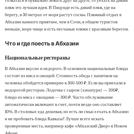
толкаться и буквально лежать друг на друге, то уехать на дикий
пляж это лучшая идея. В Пицунде есть дикий пляж, где на
берегу, в 30 метрах от моря растут сосны. Пляжный отдых в
Абхазии намного приятнее, чем в Сочи, в общем туристов
меньше, море чище и есть песчаные пляжи с красивым берегом.
Что и где поесть в Абхазии
Национальные
рестораны
В Абхазии вкусно и недорого. В основном национальные блюда
состоят из мяса и овощей. Стоимость обеда с напитком на
человека обойдется примерно в 300-500 ₽. Если вы приехали в
недорогой ресторан. Лодочка с сыром (хачапури) — 200₽,
блюдо из мяса с овощами — 300 ₽. Часто обслуживание
автоматически включают в счет, почти везде оно составляет
10%. В столовых еда дешевая, но есть ли смысл ехать в Абхазию
и не пробовать блюда Кавказа? Лучше всего искать
проверенные места, например кафе «Абхазский Двор» в Новом
Афоне.