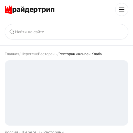
райдертрип
Главная
/
Шерегеш
/
Рестораны
/
Ресторан «Альпен Клаб»
Россия · Шерегеш · Рестораны