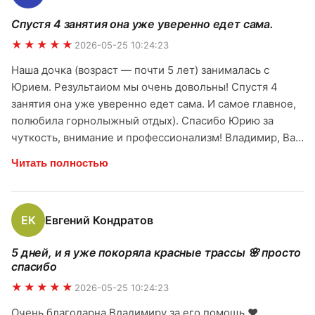
душой буду стремиться вернуться сюда еще не один
Спустя 4 занятия она уже уверенно едет сама.
раз. Благодаря вам открыла для себя новую прекрасную
страницу жизни. До следующего сезона буду
★★★★★
2026-05-25 10:24:23
просматривать видео и стараться не повторять ошибки,
Наша дочка (возраст — почти 5 лет) занималась с
вспоминать советы Дмитрия чтобы освоить правильную
Юрием. Результаиом мы очень довольны! Спустя 4
технику катания. Спасибо!!🤩🤩
занятия она уже уверенно едет сама. И самое главное,
полюбила горнолыжный отдых). Спасибо Юрию за
чуткость, внимание и профессионализм! Владимир, Вам
спасибо за индивидуальный подход к каждому клиенту.
Читать полностью
Очень рады нашему сотрудничеству). Оксана
ЕК
Евгений Кондратов
5 дней, и я уже покоряла красные трассы 🌸 просто
спасибо
★★★★★
2026-05-25 10:24:23
Очень благодарна Владимиру за его помощь ❤