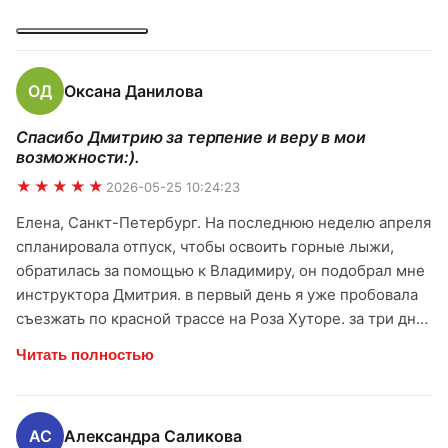
впервые. К середине занятия легко катались на синих
трассах и я и ребёнок. Объясняют понятно, тренер ) асс,
легко и с удовольствием всё прошло. Рекомендую.
ОД
Оксана Данилова
Спасибо Дмитрию за терпение и веру в мои
возможности:).
★★★★★
2026-05-25 10:24:23
Елена, Санкт-Петербург. На последнюю неделю апреля
спланировала отпуск, чтобы освоить горные лыжи,
обратилась за помощью к Владимиру, он подобрал мне
инструктора Дмитрия. в первый день я уже пробовала
съезжать по красной трассе на Роза Хуторе. за три дня
занятий почувствовала себя вполне уверенно на лыжах,
Читать полностью
даже съехала по черной трассе под чутким
наблюдением инструктора. Спасибо Дмитрию за
терпение и веру в мои возможности:). Получила
АС
Александра Саликова
колоссальное удовольствие от гор, от катания. Всей