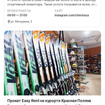
спортивный инвентарь. Такая услуга понравится всем, кто
пока не решился на дорогостоящую покупку или просто
ВРЕМЯ РАБОТЫ
САЙТ
желает протестировать различные модели. Здешние
09:00 — 21:00
instagram.com/riderbaza
работники следят за состоянием снаряжения и всегда
ул. Мичурина, 2
рады помочь вам с
Прокат Easy Rent на курорте Красная Поляна