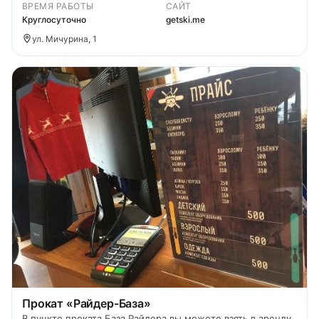
ВРЕМЯ РАБОТЫ
САЙТ
Круглосуточно
getski.me
ул. Мичурина, 1
Прокат «Райдер-База»
В пункте проката База Райдера вы можете взять в аренду