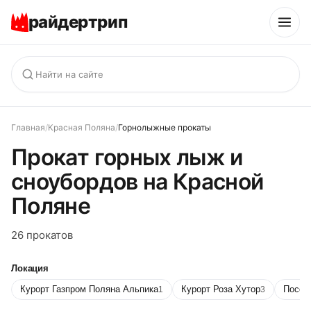
райдертрип
Главная
/
Красная Поляна
/
Горнолыжные прокаты
Прокат горных лыж и
сноубордов на Красной
Поляне
26 прокатов
Локация
Курорт Газпром Поляна Альпика
Курорт Роза Хутор
Посёл
1
3