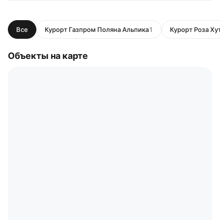
Все
Курорт Газпром Поляна Альпика
1
Курорт Роза Ху
Объекты на карте