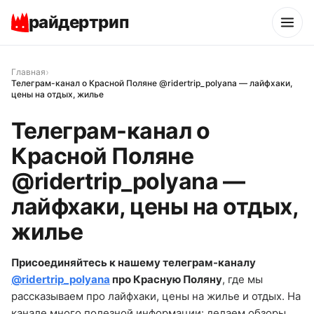
райдертрип
›
Главная
Телеграм-канал о Красной Поляне @ridertrip_polyana — лайфхаки,
цены на отдых, жилье
Телеграм-канал о
Красной Поляне
@ridertrip_polyana —
лайфхаки, цены на отдых,
жилье
Присоединяйтесь к нашему телеграм-каналу
@ridertrip_polyana
про Красную Поляну
, где мы
рассказываем про лайфхаки, цены на жилье и отдых. На
канале много полезной информации: делаем обзоры