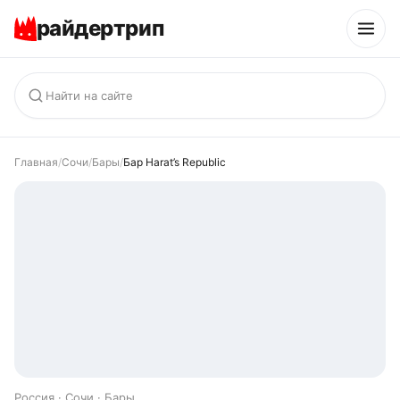
райдертрип
Главная
/
Сочи
/
Бары
/
Бар Harat’s Republic
Россия · Сочи · Бары