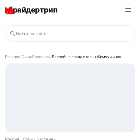
райдертрип
Главная
/
Сочи
/
Бассейны
/
Бассейн в гранд отель «Жемчужина»
Россия · Сочи · Бассейны