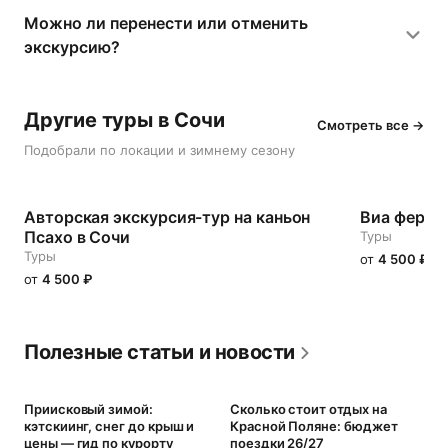
Можно ли перенести или отменить
экскурсию?
Другие туры в Сочи
Смотреть все →
Подобрали по локации и зимнему сезону
Авторская экскурсия-тур на каньон
Виа ферра
Псахо в Сочи
Туры
Туры
от
4 500
₽
от
4 500
₽
Полезные статьи и новости
Приисковый зимой:
Сколько стоит отдых на
К
кэтскиинг, снег до крыш и
Красной Поляне: бюджет
с
цены — гид по курорту
поездки 26/27
з