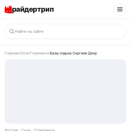
райдертрип
Главная
/
Сочи
/
Глэмпинги
/
Базы отдыха Сергиев Двор
Россия · Сочи · Глэмпинги