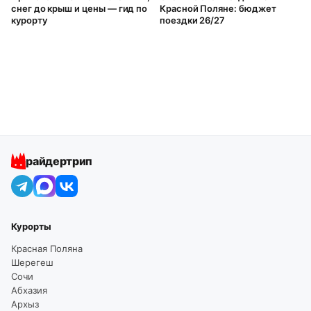
снег до крыш и цены — гид по
Красной Поляне: бюджет
курорту
поездки 26/27
райдертрип
Курорты
Красная Поляна
Шерегеш
Сочи
Абхазия
Архыз