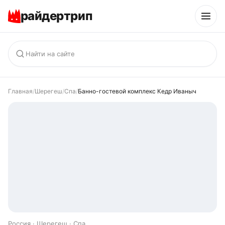
райдертрип
Главная
/
Шерегеш
/
Спа
/
Банно-гостевой комплекс Кедр Иваныч
Россия · Шерегеш · Спа