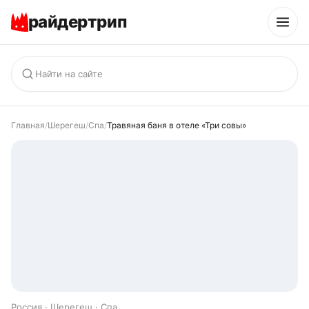
райдертрип
Главная
/
Шерегеш
/
Спа
/
Травяная баня в отеле «Три совы»
Россия · Шерегеш · Спа