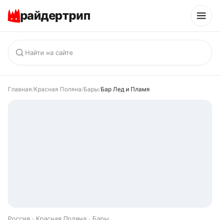
райдертрип
Главная
/
Красная Поляна
/
Бары
/
Бар Лед и Пламя
Россия · Красная Поляна · Бары