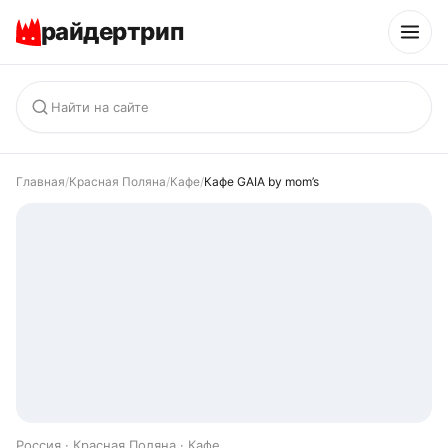
райдертрип
Главная
/
Красная Поляна
/
Кафе
/
Кафе GAIA by mom’s
Россия · Красная Поляна · Кафе