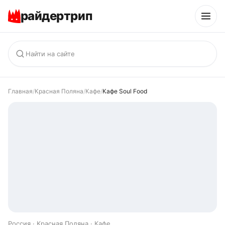
райдертрип
Главная
/
Красная Поляна
/
Кафе
/
Кафе Soul Food
Россия · Красная Поляна · Кафе