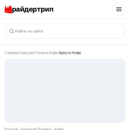
райдертрип
Главная
/
Красная Поляна
/
Кафе
/
Бросто Кофе
Россия · Красная Поляна · Кафе