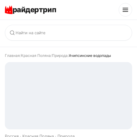
райдертрип
Главная
/
Красная Поляна
/
Природа
/
Ачипсинские водопады
Россия · Красная Поляна · Природа