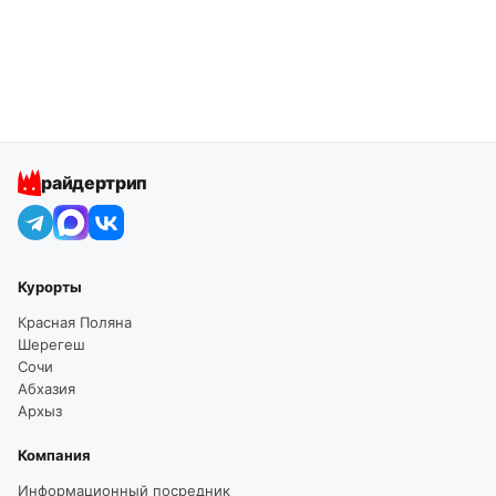
райдертрип
Курорты
Красная Поляна
Шерегеш
Сочи
Абхазия
Архыз
Компания
Информационный посредник