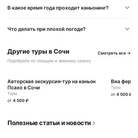
В какое время года проходит каньонинг?
Что делать при плохой погоде?
Другие туры в Сочи
Смотреть все →
Подобрали по локации и зимнему сезону
Авторская экскурсия-тур на каньон
Виа ферра
Псахо в Сочи
Туры
Туры
от
4 500
₽
от
4 500
₽
Полезные статьи и новости