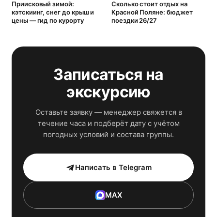
Приисковый зимой:
Сколько стоит отдых на
К
кэтскиинг, снег до крыш и
Красной Поляне: бюджет
с
цены — гид по курорту
поездки 26/27
з
Записаться на
экскурсию
Оставьте заявку — менеджер свяжется в
течение часа и подберёт дату с учётом
погодных условий и состава группы.
Написать в Telegram
MAX