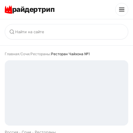
райдертрип
Главная
/
Сочи
/
Рестораны
/
Ресторан Чайхона №1
Россия · Сочи · Рестораны