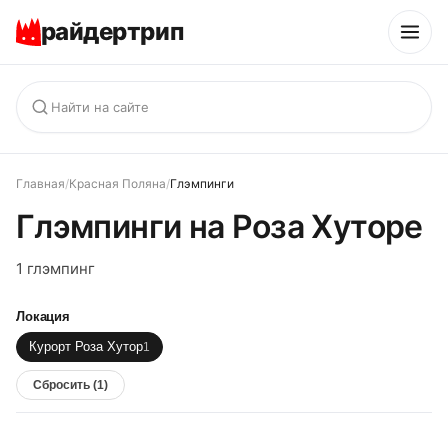
райдертрип
Главная
/
Красная Поляна
/
Глэмпинги
Глэмпинги на Роза Хуторе
1 глэмпинг
Локация
Курорт Роза Хутор
1
Сбросить (
1
)