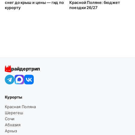
снег до крыш и цены — гид по
Красной Поляне: бюджет
курорту
поездки 26/27
райдертрип
Курорты
Красная Поляна
Шерегеш
Сочи
Абхазия
Архыз