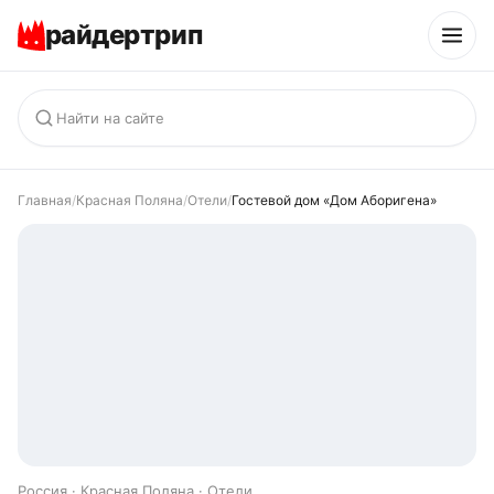
райдертрип
Главная
/
Красная Поляна
/
Отели
/
Гостевой дом «Дом Аборигена»
Россия · Красная Поляна · Отели