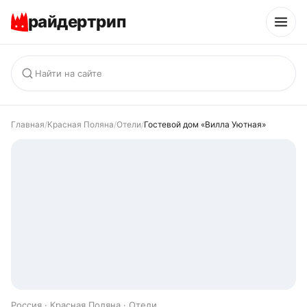
райдертрип
Главная
/
Красная Поляна
/
Отели
/
Гостевой дом «Вилла Уютная»
Россия · Красная Поляна · Отели