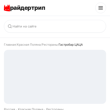
райдертрип
Главная
/
Красная Поляна
/
Рестораны
/
Гастробар ЦАЦА
Россия · Красная Поляна · Рестораны