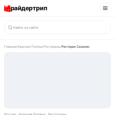
райдертрип
Главная
/
Красная Поляна
/
Рестораны
/
Ресторан Сахалин
Россия · Красная Поляна · Рестораны