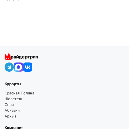
райдертрип
Курорты
Красная Поляна
Шерегеш
Сочи
Абхазия
Архыз
Компания