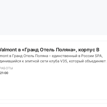
almont в «Гранд Отель Поляна», корпус B
lmont в Гранд Отель Поляна – единственный в России SPA,
динившийся к элитной сети клуба V35, который объединяет
мых фешенебельных отелей мира. Успокаивающий, расслаб
РАБОТЫ
ый SPA Valmont предлагает большое количество процедур 
21:00
тановления.