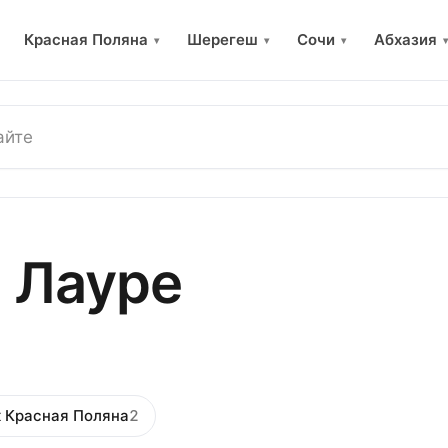
Красная Поляна
Шерегеш
Сочи
Абхазия
▾
▾
▾
▾
м Лауре
 Красная Поляна
2