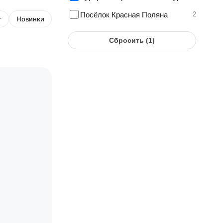
Посёлок Красная Поляна
2
г
Новинки
Сбросить (
1
)