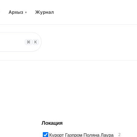
Архыз
Журнал
▾
⌘
K
Локация
Курорт Газпром Поляна Лаура
2