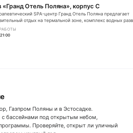
 «Гранд Отель Поляна», корпус C
рапевтический SPA-центр Гранд Отель Поляна предлагает
вительный отдых на термальной зоне, комплекс водных раз
уры для души и тела.
РАБОТЫ
21:00
не
ор, Газпром Поляны и в Эстосадке.
 с бассейнами под открытым небом,
 программы. Проверяйте, открыт ли уличный