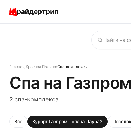
райдертрип
Главная
/
Красная Поляна
/
Спа-комплексы
Спа на Газпро
2 спа-комплекса
Все
Курорт Газпром Поляна Лаура
2
Посёлок