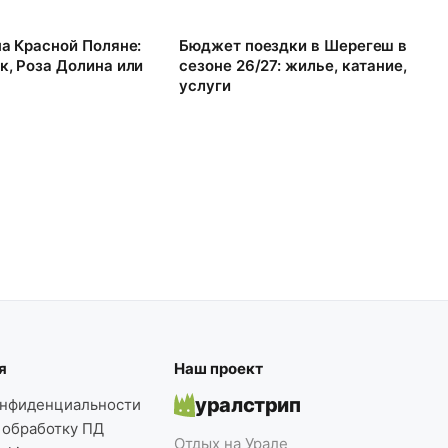
на Красной Поляне:
Бюджет поездки в Шерегеш в
к, Роза Долина или
сезоне 26/27: жилье, катание,
услуги
я
Наш проект
уралстрип
онфиденциальности
 обработку ПД
Отдых на Урале