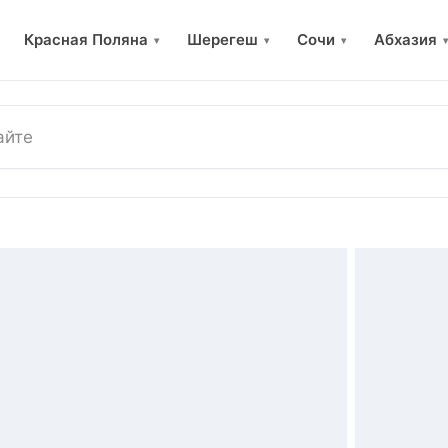
Красная Поляна
Шерегеш
Сочи
Абхазия
▾
▾
▾
▾