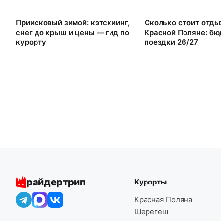
Приисковый зимой: кэтскиинг,
Сколько стоит отды
снег до крыш и цены — гид по
Красной Поляне: б
курорту
поездки 26/27
райдертрип
Курорты
Красная Поляна
Шерегеш