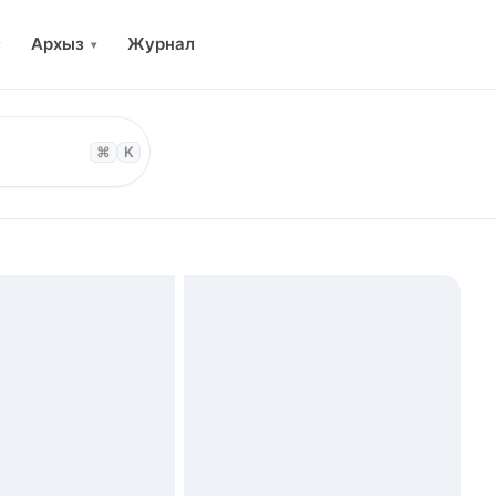
Архыз
Журнал
▾
⌘
K