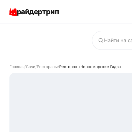
райдертрип
Главная
/
Сочи
/
Рестораны
/
Ресторан «Черноморские Гады»