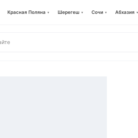
Красная Поляна
Шерегеш
Сочи
Абхазия
▾
▾
▾
▾