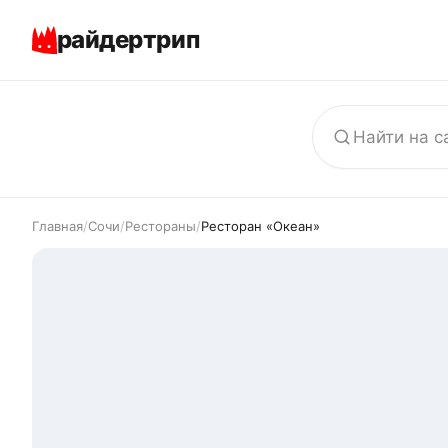
райдертрип
Главная
/
Сочи
/
Рестораны
/
Ресторан «Океан»