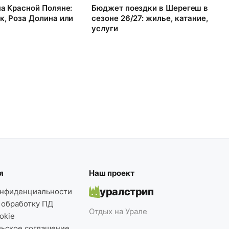
на Красной Поляне:
Бюджет поездки в Шерегеш в
к, Роза Долина или
сезоне 26/27: жилье, катание,
услуги
я
Наш проект
уралстрип
онфиденциальности
 обработку ПД
Отдых на Урале
okie
льское соглашение