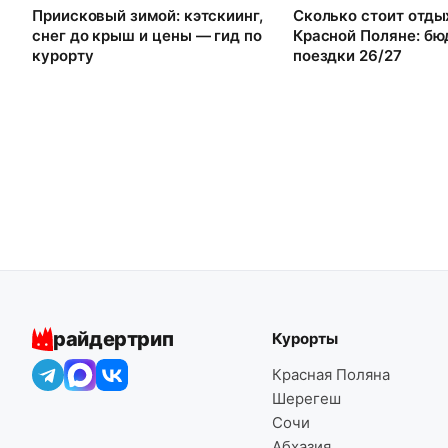
Приисковый зимой: кэтскиинг,
Сколько стоит отды
снег до крыш и цены — гид по
Красной Поляне: б
курорту
поездки 26/27
райдертрип
Курорты
Красная Поляна
Шерегеш
Сочи
Абхазия