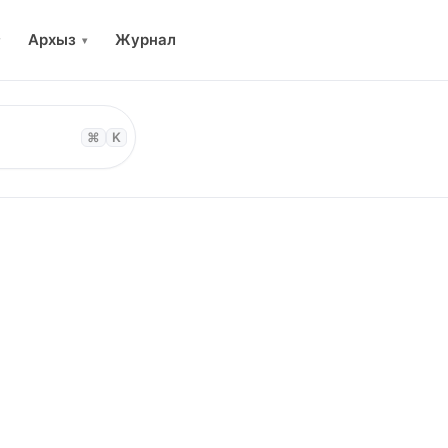
Архыз
Журнал
▾
⌘
K