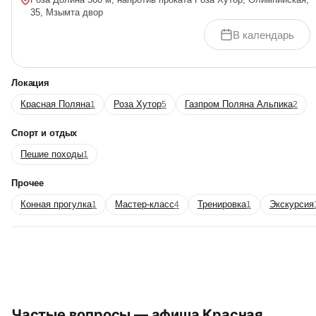
Возраст 18+ Тренировки проходят по средам с 18:10 до 19:10
35, Мзымта двор
Личные вещи на время [&hellip;]
В календарь
Локация
Красная Поляна
Роза Хутор
Газпром Поляна Альпика
1
5
2
Спорт и отдых
Пешие походы
1
Прочее
Конная прогулка
Мастер-класс
Тренировка
Экскурсия
1
4
1
Частые вопросы — афиша Красная