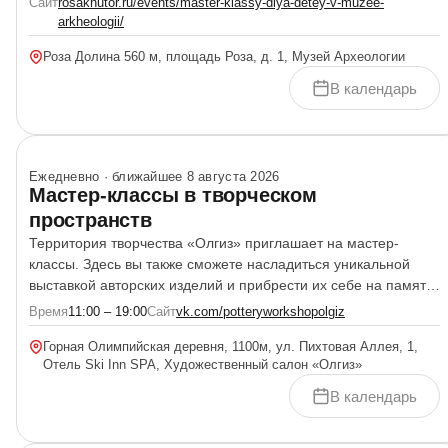
Сайт
rosakhutor.ru/events/master-klassy-dlya-detey-v-muzee-
познакомятся с орудиями труда и охоты первобытного
arkheologii/
человека, сошьют одежду из шкуры, научатся делать
Роза Долина 560 м, площадь Роза, д. 1, Музей Археологии
амулеты, создавать наскальные рисунки. Археологическое
приключение, 12:00Возможность почувствовать себя [&hellip;]
В календарь
Ежедневно · ближайшее 8 августа 2026
Мастер-классы в творческом
пространств
Территория творчества «Олгиз» приглашает на мастер-
классы. Здесь вы также сможете насладиться уникальной
выставкой авторских изделий и прибрести их себе на память
или в подарок близким. Мастер-классы в художественном
Время
11:00 – 19:00
Сайт
vk.com/potteryworkshopolgiz
салоне «Олгиз»:Живопись (акрил), сухое валяние из шерсти,
Горная Олимпийская деревня, 1100м, ул. Пихтовая Аллея, 1,
роспись по керамическим заготовкам, лепка из полимерной
Отель Ski Inn SPA, Художественный салон «Олгиз»
глины, изготовление украшений.
В календарь