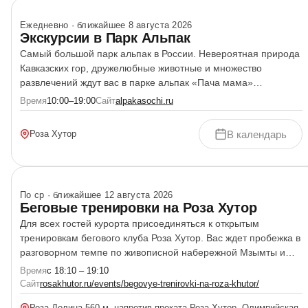
Ежедневно · ближайшее 8 августа 2026
Экскурсии в Парк Альпак
Самый большой парк альпак в России. Невероятная природа
Кавказских гор, дружелюбные животные и множество
развлечений ждут вас в парке альпак «Пача мама»
на курорте Роза Хутор! Работаем по расписанию в группах
Время
10:00–19:00
Сайт
alpakasochi.ru
до 30 человек, чтобы у каждого гостя было время на общение
с альпаками. Угощения для них уже включены в билет!
В календарь
Роза Хутор
По ср · ближайшее 12 августа 2026
Беговые тренировки на Роза Хутор
Для всех гостей курорта присоединяться к открытым
тренировкам бегового клуба Роза Хутор. Вас ждет пробежка в
разговорном темпе по живописной набережной Мзымты и
специальные беговые упражнения на повышение
Время
с 18:10 – 19:10
выносливости и укрепление мышц. Участие в тренировках
Сайт
rosakhutor.ru/events/begovye-trenirovki-na-roza-khutor/
бесплатное, подойдет для любителей любого уровня.
Роза Долина 560 м, напротив проката Роза Хутор, Олимпийская,