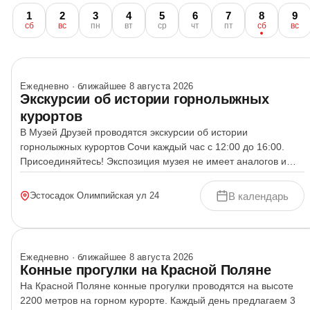
1
2
3
4
5
6
7
8
9
сб
вс
пн
вт
ср
чт
пт
сб
вс
Ежедневно · ближайшее 8 августа 2026
Экскурсии об истории горнолыжных
курортов
В Музей Друзей проводятся экскурсии об истории
горнолыжных курортов Сочи каждый час с 12:00 до 16:00.
Присоединяйтесь! Экспозиция музея не имеет аналогов и
объединяет более 4000 уникальных экспонатов: горные и
охотничьи лыжи и сноуборды разных эпох, экипировку
В календарь
Эстосадок Олимпийская ул 24
легендарных спортсменов, редкие архивные материалы,
инженерные решения канатных дорог и предметы,
связанные с ключевыми этапами развития горнолыжного
спорта. [&hellip;]
Ежедневно · ближайшее 8 августа 2026
Конные прогулки на Красной Поляне
На Красной Поляне конные прогулки проводятся на высоте
2200 метров на горном курорте. Каждый день предлагаем 3