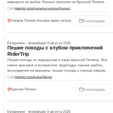
маршрута на выбор: Конные прогулки на Красной Поляне
проводятся на высоте 2200 метров в горах, откуда вы
Сайт
ridertrip.ru/polyana/excursions/horses/
сможете увидеть даже Черное море! Верхом на лошади в
сопровождении гида вы прокатитесь по горному хребту,
В календарь
Газпром Поляна Альпика приют ветров
научитесь управлять лошадью и пообщаетесь [&hellip;]
Ежедневно · ближайшее 8 августа 2026
Пешие походы с клубом приключений
RiderTrip
Пешие походы по маршрутам в горах Красной Поляны. Все
самое красивое и интересное: водопады, горные хребты,
восхождения на вершины, пешие походы к горным озерам.
Маршруты пеших походов на Красной Поляне и Роза Хутор
Сайт
ridertrip.ru/polyana/hiking/
от RiderTrip Посмотреть все пешие походы с гидом на
Красной Поляне от RiderTrip
В календарь
Красная Поляна
Ежедневно · ближайшее 8 августа 2026