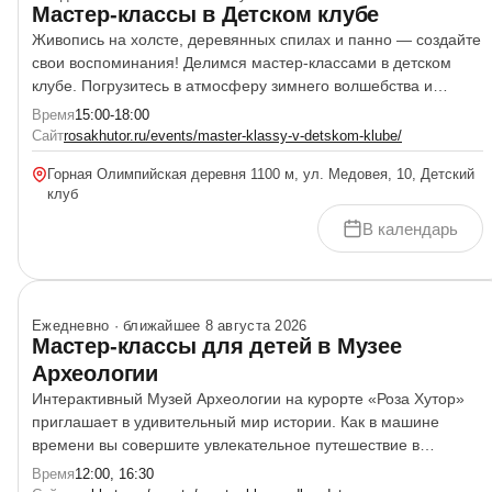
Мастер-классы в Детском клубе
Живопись на холсте, деревянных спилах и панно — создайте
свои воспоминания! Делимся мастер-классами в детском
клубе. Погрузитесь в атмосферу зимнего волшебства и
творчества в Детском клубе. Под руководством мастера
Время
15:00-18:00
создайте уникальную работу, которая сохранит тепло и
Сайт
rosakhutor.ru/events/master-klassy-v-detskom-klube/
радость вашего отдыха в горах Творческие мастер-классы:
Горная Олимпийская деревня 1100 м, ул. Медовея, 10, Детский
Кулинарные мастер-классы:&nbsp; Все материалы включены.
клуб
Готовую работу забираете с собой
В календарь
Ежедневно · ближайшее 8 августа 2026
Мастер-классы для детей в Музее
Археологии
Интерактивный Музей Археологии на курорте «Роза Хутор»
приглашает в удивительный мир истории. Как в машине
времени вы совершите увлекательное путешествие в
прошлое, оживающее с помощью самых современных
Время
12:00, 16:30
технологий. День первобытного человека, 16:30Дети