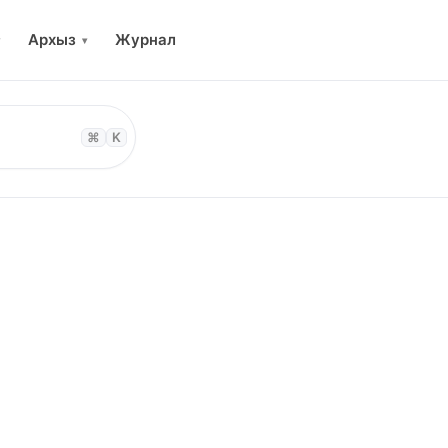
Архыз
Журнал
▾
⌘
K