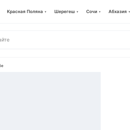
Красная Поляна
Шерегеш
Сочи
Абхазия
▾
▾
▾
▾
бе