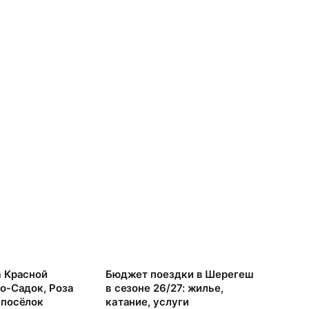
а Красной
Бюджет поездки в Шерегеш
Когда 
о-Садок, Роза
в сезоне 26/27: жилье,
сезон 
 посёлок
катание, услуги
месяц