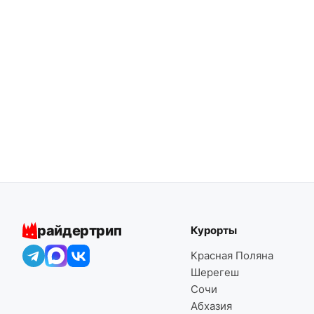
райдертрип
Курорты
Красная Поляна
Шерегеш
Сочи
Абхазия