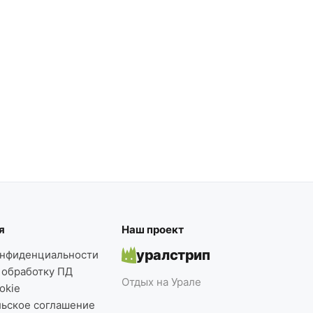
я
Наш проект
уралстрип
онфиденциальности
 обработку ПД
Отдых на Урале
okie
льское соглашение