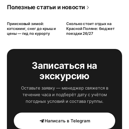
Полезные статьи и новости
Приисковый зимой:
Сколько стоит отдых на
К
кэтскиинг, снег до крыш и
Красной Поляне: бюджет
с
цены — гид по курорту
поездки 26/27
з
Записаться на
экскурсию
Оставьте заявку — менеджер свяжется в
течение часа и подберёт дату с учётом
погодных условий и состава группы.
Написать в Telegram