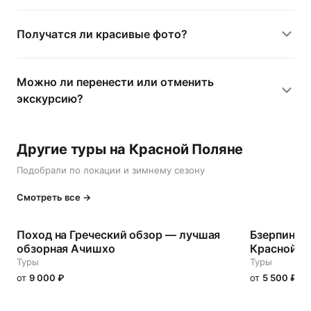
Получатся ли красивые фото?
Можно ли перенести или отменить
экскурсию?
Другие туры на Красной Поляне
Подобрали по локации и зимнему сезону
Смотреть все →
Поход на Греческий обзор — лучшая
Бзерпинск
обзорная Ачишхо
Красной По
Туры
Туры
от
9 000
₽
от
5 500
₽