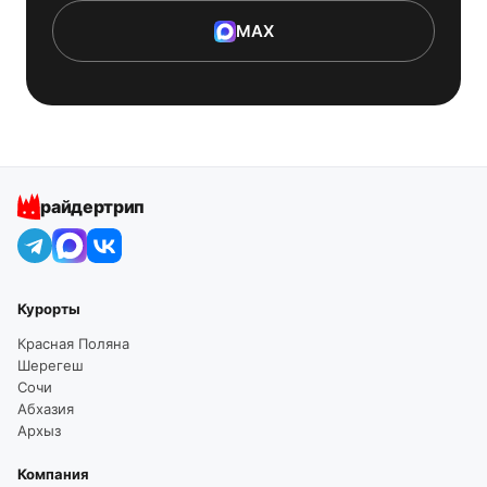
MAX
райдертрип
Курорты
Красная Поляна
Шерегеш
Сочи
Абхазия
Архыз
Компания