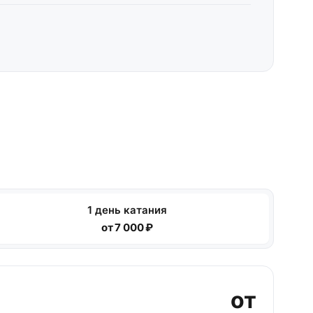
1 день катания
от 7 000 ₽
от