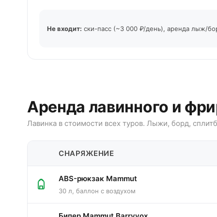
Не входит:
ски-пасс (~3 000 ₽/день), аренда лыж/бо
Аренда лавинного и фр
Лавинка в стоимости всех туров. Лыжи, борд, спли
СНАРЯЖЕНИЕ
ABS-рюкзак Mammut
30 л, баллон с воздухом
Бипер Mammut Barryvox