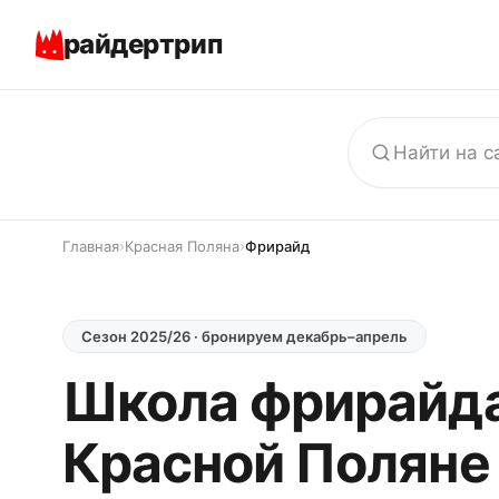
райдертрип
›
›
Главная
Красная Поляна
Фрирайд
Сезон 2025/26 · бронируем декабрь–апрель
Школа фрирайда
Красной Поляне