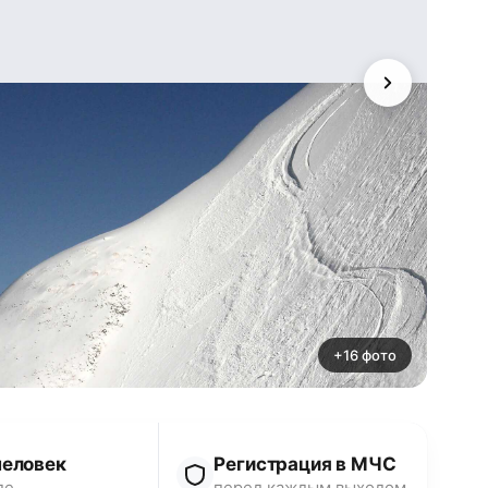
+16 фото
человек
Регистрация в МЧС
пе
перед каждым выходом