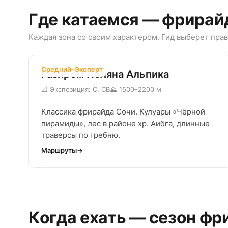
Где катаемся — фрирай
Каждая зона со своим характером. Гид выберет прав
Средний–Эксперт
Газпром Поляна Альпика
📐 Экспозиция: С, СВ
⛰ 1500–2200 м
Классика фрирайда Сочи. Кулуары «Чёрной
пирамиды», лес в районе хр. Аибга, длинные
траверсы по гребню.
Маршруты
Когда ехать — сезон фр