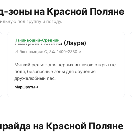
д-зоны на Красной Поляне
ильную под группу и погоду.
Начинающий–Средний
Газпром Поляна (Лаура)
📐 Экспозиция: С, З
⛰ 1400–2380 м
Мягкий рельеф для первых вылазок: открытые
поля, безопасные зоны для обучения,
дружелюбный лес.
Маршруты
ирайда на Красной Поляне