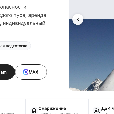
опасности,
дого тура, аренда
к, индивидуальный
ая подготовка
ram
MAX
Снаряжение
До 4 
в горах
лавинка в комплекте
в груп