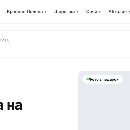
Красная Поляна
Шерегеш
Сочи
Абхазия
▾
▾
▾
▾
Фото в подарок
 на