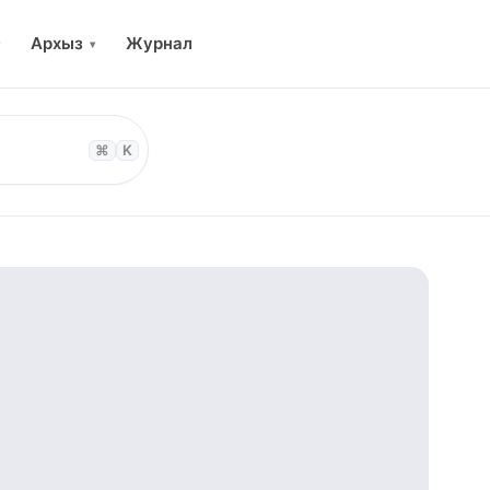
Архыз
Журнал
▾
⌘
K