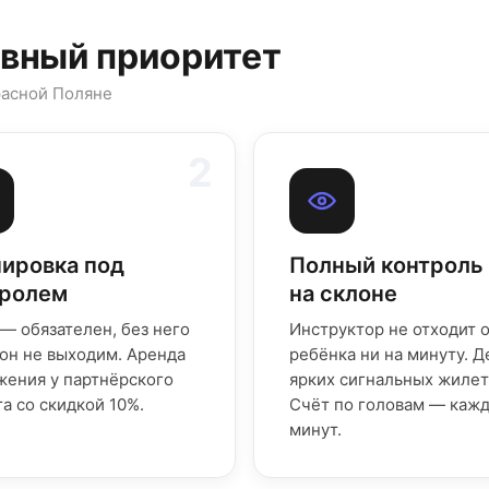
авный приоритет
расной Поляне
2
ировка под
Полный контроль
тролем
на склоне
— обязателен, без него
Инструктор не отходит 
лон не выходим. Аренда
ребёнка ни на минуту. Д
жения у партнёрского
ярких сигнальных жилет
а со скидкой 10%.
Счёт по головам — каж
минут.