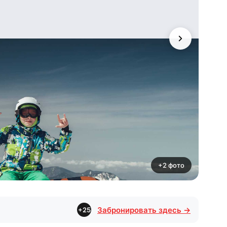
+2 фото
Забронировать здесь
→
+
25