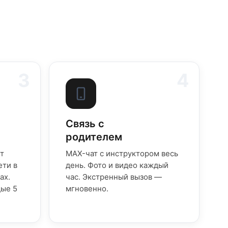
3
4
Связь с
родителем
от
MAX-чат с инструктором весь
ети в
день. Фото и видео каждый
ах.
час. Экстренный вызов —
дые 5
мгновенно.