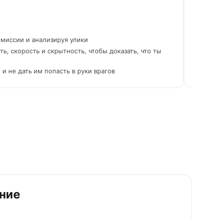
ЦЕЛИ 
Прой
чел
миссии и анализируя улики
В ф
ь, скорость и скрытность, чтобы доказать, что ты
Лед
Каж
и не дать им попасть в руки врагов
зап
ние