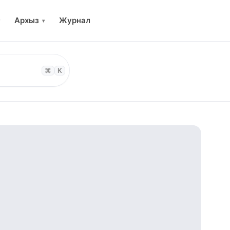
Архыз
Журнал
▾
⌘
K