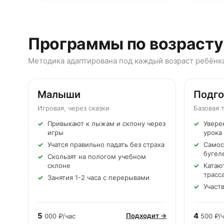
Программы по возрасту
Методика адаптирована под каждый возраст ребёнк
Малыши
3-5 лет
Подго
6-8 лет
Игровая, через сказки
Базовая 
Привыкают к лыжам и склону через
Увере
игры
урока
Учатся правильно падать без страха
Самос
бугел
Скользят на пологом учебном
склоне
Катаю
трасс
Занятия 1-2 часа с перерывами
Участ
5
4
Подходит →
000 ₽/час
500 ₽/