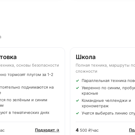
а
товка
Школа
9-12 лет
техника, основы безопасности
Полная техника, маршруты п
сложности
нно тормозят плугом за 1-2
Параллельная техника пов
тоятельно поднимаются на
Уверенно по синим, пробу
е
красные
тся по зелёным и синим
Командные челленджи и
ам
хронометраж
вуют в тематических днях
Учатся выбирать линию сп
4
Подходит →
По
час
500 ₽/час