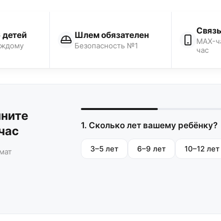
Связь
 детей
Шлем обязателен
MAX-ч
аждому
Безопасность №1
час
чните
1. Сколько лет вашему ребёнку?
час
3–5 лет
6–9 лет
10–12 лет
мат