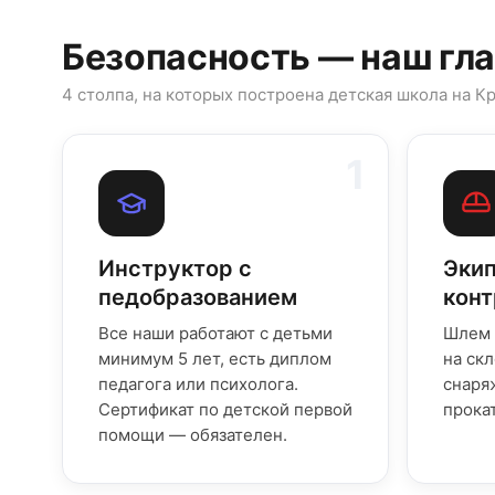
Безопасность — наш гл
4 столпа, на которых построена детская школа на К
1
Инструктор с
Экип
педобразованием
кон
Все наши работают с детьми
Шлем 
минимум 5 лет, есть диплом
на ск
педагога или психолога.
снаря
Сертификат по детской первой
прокат
помощи — обязателен.