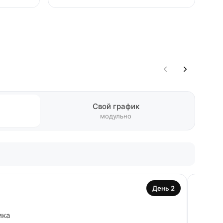
Свой график
модульно
День 2
Зелё
ика
Уверен