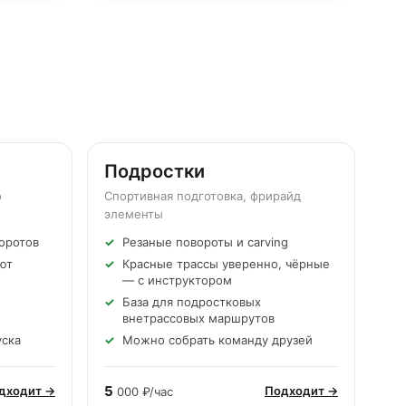
Подростки
13-16 лет
о
Спортивная подготовка, фрирайд
элементы
оротов
Резаные повороты и carving
ют
Красные трассы уверенно, чёрные
— с инструктором
База для подростковых
внетрассовых маршрутов
уска
Можно собрать команду друзей
5
дходит →
Подходит →
000 ₽/час