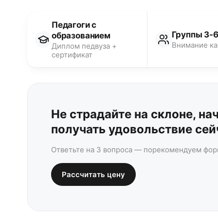
Педагоги с
Группы 3-6
образованием
Внимание к
Диплом педвуза +
сертификат
Не страдайте на склоне, на
получать удовольствие сей
Ответьте на 3 вопроса — порекомендуем фор
Рассчитать цену