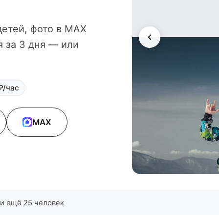
детей, фото в MAX
я за 3 дня — или
₽/час
MAX
и ещё 25 человек