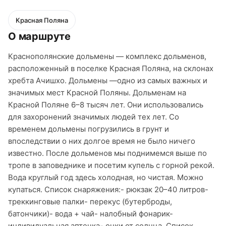
Красная Поляна
О маршруте
Краснополянские дольмены — комплекс дольменов,
расположенный в поселке Красная Поляна, на склонах
хребта Ачишхо. Дольмены —одно из самых важных и
значимых мест Красной Поляны. Дольменам на
Красной Поляне 6–8 тысяч лет. Они использовались
для захоронений значимых людей тех лет. Со
временем дольмены погрузились в грунт и
впоследствии о них долгое время не было ничего
известно. После дольменов мы поднимемся выше по
тропе в заповеднике и посетим купель с горной рекой.
Вода круглый год здесь холодная, но чистая. Можно
купаться. Список снаряжения:- рюкзак 20–40 литров-
треккинговые палки- перекус (бутерброды,
батончики)- вода + чай- налобный фонарик-
индивидуальная аптечка- очки от солнца. Список