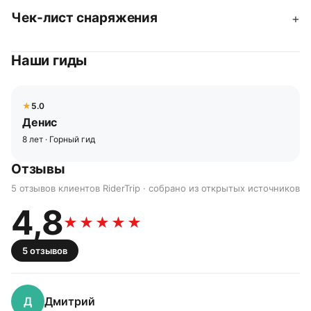
Чек-лист снаряжения
+
Наши гиды
5.0
Денис
8 лет · Горный гид
Отзывы
5 отзывов клиентов RiderTrip · собрано из открытых источников
4,8
★★★★★
5
отзывов
Д
Дмитрий