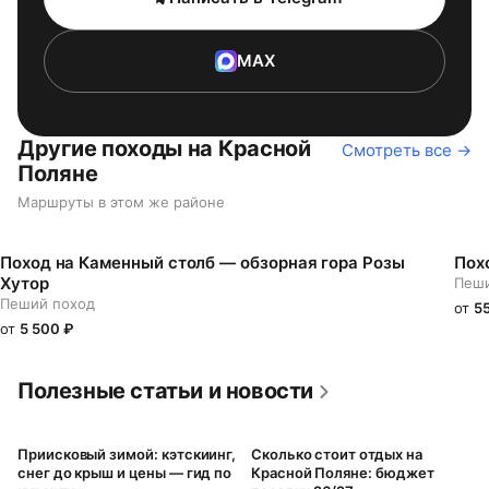
MAX
Другие походы на Красной
Смотреть все →
Поляне
Маршруты в этом же районе
Поход на Каменный столб — обзорная гора Розы
Пох
Хутор
Пеши
Пеший поход
от
5
от
5 500
₽
Полезные статьи и новости
Приисковый зимой: кэтскиинг,
Сколько стоит отдых на
снег до крыш и цены — гид по
Красной Поляне: бюджет