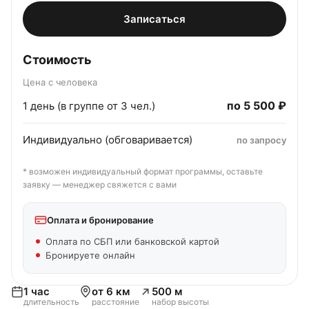
Записаться
Стоимость
Цена с человека
по
5 500 ₽
1 день (в группе от 3 чел.)
Индивидуально (обговаривается)
по запросу
* возможен индивидуальный формат программы, оставьте
заявку — менеджер свяжется с вами
Оплата и бронирование
Оплата по СБП или банковской картой
Бронируете онлайн
1 час
от 6 км
500 м
длительность
расстояние
набор высоты