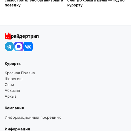
самостоятельно организовать
снег до крыш и цены — гид по
поездку
курорту
райдертрип
Курорты
Красная Поляна
Шерегеш
Сочи
Абхазия
Архыз
Компания
Информационный посредник
Информация