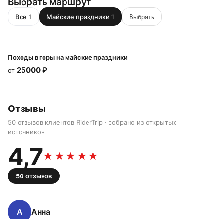
Выбрать маршрут
Все
1
Майские праздники
1
Выбрать
Походы в горы на майские праздники
25000
₽
от
Отзывы
50 отзывов клиентов RiderTrip · собрано из открытых
источников
4,7
★★★★★
50
отзывов
А
Анна