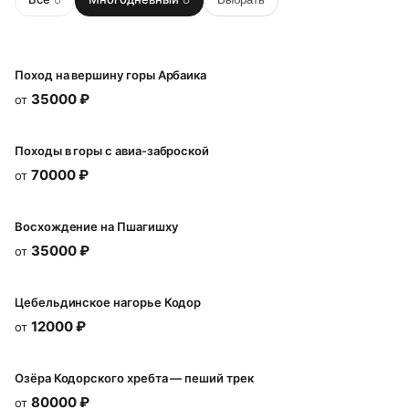
Поход на вершину горы Арбаика
35000
₽
от
Походы в горы с авиа-заброской
70000
₽
от
Восхождение на Пшагишху
35000
₽
от
Цебельдинское нагорье Кодор
12000
₽
от
Озёра Кодорского хребта — пеший трек
80000
₽
от