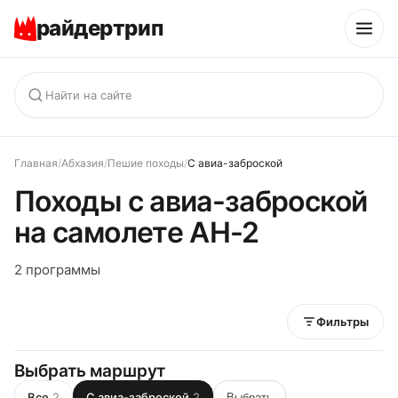
райдертрип
Главная
/
Абхазия
/
Пешие походы
/
С авиа-заброской
Походы с авиа-заброской
на самолете АН-2
2 программы
Фильтры
Выбрать маршрут
Все
2
С авиа-заброской
2
Выбрать