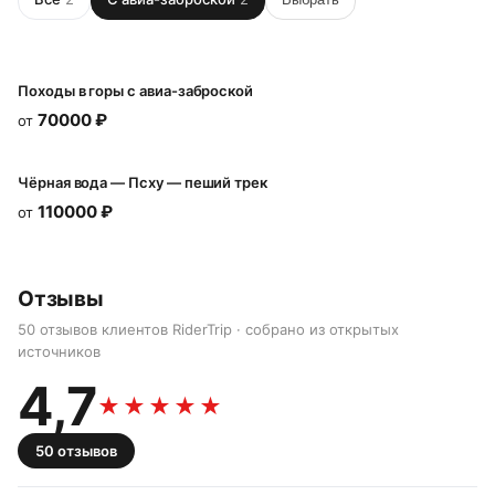
Походы в горы с авиа-заброской
70000
₽
от
Чёрная вода — Псху — пеший трек
110000
₽
от
Отзывы
50 отзывов клиентов RiderTrip · собрано из открытых
источников
4,7
★★★★★
50
отзывов