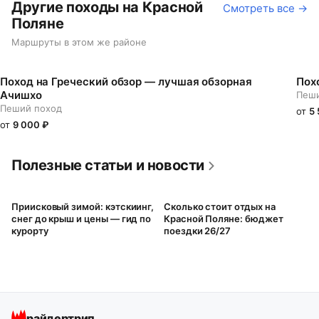
Другие походы на Красной
Смотреть все →
Поляне
Маршруты в этом же районе
Поход на Греческий обзор — лучшая обзорная
Пох
Ачишхо
Пеши
Пеший поход
от
5
от
9 000
₽
Полезные статьи и новости
Приисковый зимой: кэтскиинг,
Сколько стоит отдых на
снег до крыш и цены — гид по
Красной Поляне: бюджет
курорту
поездки 26/27
райдертрип