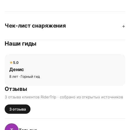
Чек-лист снаряжения
+
Наши гиды
5.0
Денис
8 лет · Горный гид
Отзывы
3 отзыва клиентов RiderTrip · собрано из открытых источников
3
отзыва