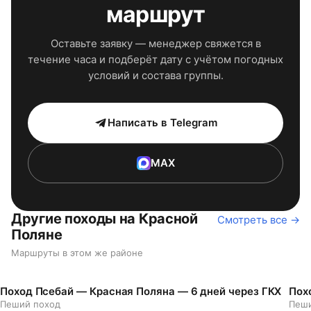
маршрут
Оставьте заявку — менеджер свяжется в
течение часа и подберёт дату с учётом погодных
условий и состава группы.
Написать в Telegram
MAX
Другие походы на Красной
Смотреть все →
Поляне
Маршруты в этом же районе
Поход Псебай — Красная Поляна — 6 дней через ГКХ
Пох
Пеший поход
Пеши