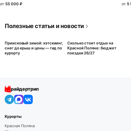
от
55 000
₽
от
5
Полезные статьи и новости
Приисковый зимой: кэтскиинг,
Сколько стоит отдых на
снег до крыш и цены — гид по
Красной Поляне: бюджет
курорту
поездки 26/27
райдертрип
Курорты
Красная Поляна