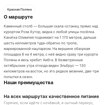
Красная Поляна
О маршруте
Каменный столб — большая скала-останец прямо над
курортом Роза Хутор, видна с любой улицы посёлка.
Канатка Олимпия поднимает на 1 170 метров, дальше
шесть километров туда-обратно по тропе,
маркированной нацпарком. На вершине обзорная
площадка 8 на 4 метра, с неё видно сразу три курорта
Поляны и весь хребет Аибга. В безветренные
октябрьские утра отсюда виден Эльбрус — 130
километров на восток, но это редкое везение, две-три
попытки в сезон.
Наши преимущества
На всех маршрутах качественное питание
К
п
Горячее, если идёте с ночёвкой, и сытный перекус,