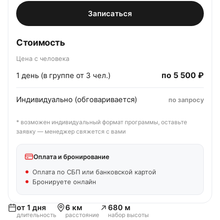
Записаться
Стоимость
Цена с человека
по
5 500 ₽
1 день (в группе от 3 чел.)
Индивидуально (обговаривается)
по запросу
* возможен индивидуальный формат программы, оставьте
заявку — менеджер свяжется с вами
Оплата и бронирование
Оплата по СБП или банковской картой
Бронируете онлайн
от 1 дня
6 км
680 м
длительность
расстояние
набор высоты