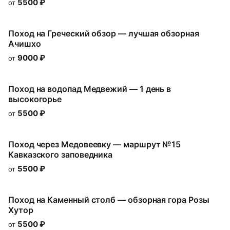
5500
₽
от
Поход на Греческий обзор — лучшая обзорная
Ачишхо
9000
₽
от
Поход на водопад Медвежий — 1 день в
высокогорье
5500
₽
от
Поход через Медовеевку — маршрут №15
Кавказского заповедника
5500
₽
от
Поход на Каменный столб — обзорная гора Розы
Хутор
5500
₽
от