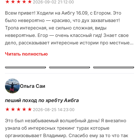
★★★★★
2026-09-02 21:12:00
Всем привет! Ходили на Аибгу 16.09, с Егором. Это
было невероятно — красиво, что дух захватывает!
Тропа интересная, не сильно сложная, виды
невероятные. Егор — очень классный гид! Знает свое
дело, рассказывает интересные истории про местные
горы, про растения. С ним было спокойно и комфортно.
Читать полностью
Чувствуется, что человек любит свою работу и горы.
Спасибо большое команде ridertrip и лично Егору за
прекрасный поход! Однозначно буду рекомендовать
всем друзьям и знакомым. Обязательно ещё вернусь к
Ольга Саи
вам за новыми впечатлениями!
пеший поход по хребту Аибга
★★★★★
2026-08-25 14:23:00
Это был незабываемый волшебный день! Я внезапно
узнала об интересных трекинг турах которые
организовывает Владимир. Спасибо ему за то что так