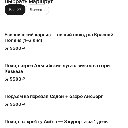
Выбрать маршрут
Все
27
Выбрать
Бзерпинский карниз — пеший поход на Красной
Поляне (1–2 дня)
5500
₽
от
Поход через Альпийские луга с видом на горы
Кавказа
5500
₽
от
Подъем на перевал Седой + озеро Айсберг
5500
₽
от
Поход по хребту Аибга — 3 курорта за 1 день