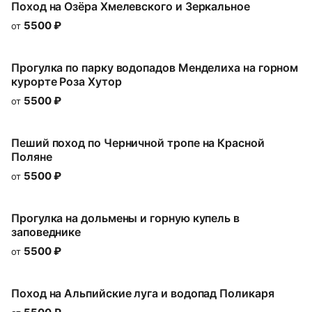
Поход на Озёра Хмелeвского и Зеркальное
5500
₽
от
Прогулка по парку водопадов Менделиха на горном
курорте Роза Хутор
5500
₽
от
Пеший поход по Черничной тропе на Красной
Поляне
5500
₽
от
Прогулка на дольмены и горную купель в
заповеднике
5500
₽
от
Поход на Альпийские луга и водопад Поликаря