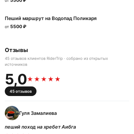
5500
₽
от
Пеший маршрут на Водопад Поликаря
5500
₽
от
Отзывы
45 отзывов клиентов RiderTrip · собрано из открытых
источников
5,0
★★★★★
45
отзывов
Гуля Замалиева
пеший поход на хребет Аибга