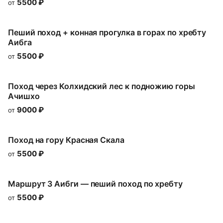
5500
₽
от
Пеший поход + конная прогулка в горах по хребту
Аибга
5500
₽
от
Поход через Колхидский лес к подножию горы
Ачишхо
9000
₽
от
Поход на гору Красная Скала
5500
₽
от
Маршрут 3 Аибги — пеший поход по хребту
5500
₽
от