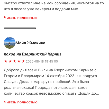
быстро ответил мне на мои сообщения, несмотря на то
что я писала уже вечером и подарил мне
прекраснейшего гида Егора на следующий день. И как
Читать полностью
же мне повезло с гидом! Егор учел все мои пожелания
для этого похода и устроил для меня просто
потрясающий волшебный день! Этот день точно
останется в памяти и моем сердечке! Я и представить
Майя Жмакина
себе не могла что можно так сказочно прекрасно
провести его! Огромная Благодарность Егору за то что
поход на Бзерпинский Карниз
показал мне красивейшие места с живописными
★★★★★
пейзажами и устроил мне такой чудесный день! Лучше
2026-08-18 19:45:00
не придумаешь! Я в полном восторге! И благодарю
Доброго дня всем! Были на Бзерпинском Карнизе с
ridertrip за прекраснейшего гида и организацию.
Егором и Владимиром 14 октября 2023, я и подруга
Обязательно пойду еще в интересный поход от вас) И
Сашуля. Делали маршрут с ночёвкой. Это была
Всем очень-очень рекомендую!
реальная сказка! Природа потрясающая, такое
количество красок невозможно описать. Дошли до
карниза, дальше пошли по тропе с видом на снежные
Читать полностью
вершины. Гид Егор очень внимательный, заботливый,