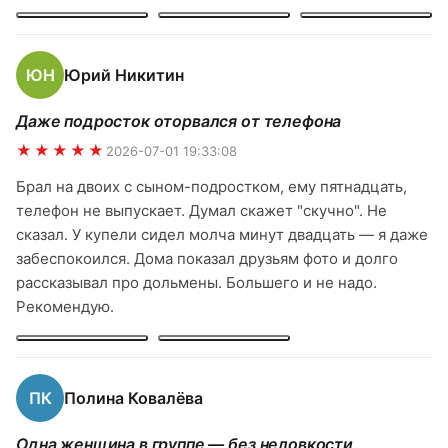
рассказал много интересного про маршрут, про
растения, про места. Чувствовали себя в полной
безопасности. Спасибо Владимиру за организацию —
ЮН
Юрий Никитин
всё было четко, без накладок. Однозначно рекомендую
и обязательно вернёмся ещё!
Даже подросток оторвался от телефона
★★★★★
2026-07-01 19:33:08
Брал на двоих с сыном-подростком, ему пятнадцать,
телефон не выпускает. Думал скажет "скучно". Не
сказал. У купели сидел молча минут двадцать — я даже
забеспокоился. Дома показал друзьям фото и долго
рассказывал про дольмены. Большего и не надо.
Рекомендую.
ПК
Полина Ковалёва
Одна женщина в группе — без неловкости