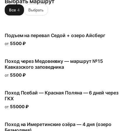
Выбрать маршрут
Все
4
Выбрать
Подъем на перевал Седой + озеро Айсберг
5500
₽
от
Поход через Медовеевку — маршрут №15
Кавказского заповедника
5500
₽
от
Поход Псебай — Красная Поляна — 6 дней через
ГКХ
55000
₽
от
Поход на Имеретинские озёра — 4 дня (озеро
Безмолвия)