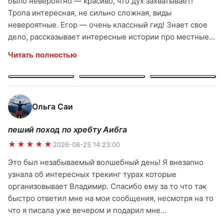
было невероятно — красиво, что дух захватывает!
Тропа интересная, не сильно сложная, виды
невероятные. Егор — очень классный гид! Знает свое
дело, рассказывает интересные истории про местные
горы, про растения. С ним было спокойно и комфортно.
Читать полностью
Чувствуется, что человек любит свою работу и горы.
Спасибо большое команде ridertrip и лично Егору за
прекрасный поход! Однозначно буду рекомендовать
всем друзьям и знакомым. Обязательно ещё вернусь к
Ольга Саи
вам за новыми впечатлениями!
пеший поход по хребту Аибга
★★★★★
2026-08-25 14:23:00
Это был незабываемый волшебный день! Я внезапно
узнала об интересных трекинг турах которые
организовывает Владимир. Спасибо ему за то что так
быстро ответил мне на мои сообщения, несмотря на то
что я писала уже вечером и подарил мне
прекраснейшего гида Егора на следующий день. И как