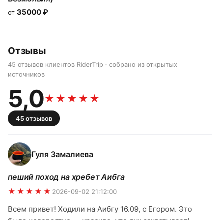
35000
₽
от
Отзывы
45 отзывов клиентов RiderTrip · собрано из открытых
источников
5,0
★★★★★
45
отзывов
Гуля Замалиева
пеший поход на хребет Аибга
★★★★★
2026-09-02 21:12:00
Всем привет! Ходили на Аибгу 16.09, с Егором. Это