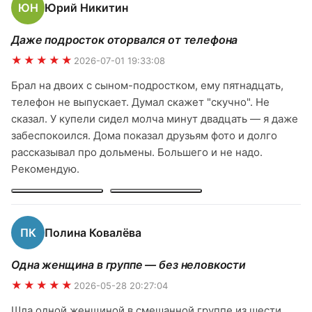
ЮН
Юрий Никитин
всё было четко, без накладок. Однозначно рекомендую
и обязательно вернёмся ещё!
Даже подросток оторвался от телефона
★★★★★
2026-07-01 19:33:08
Брал на двоих с сыном-подростком, ему пятнадцать,
телефон не выпускает. Думал скажет "скучно". Не
сказал. У купели сидел молча минут двадцать — я даже
забеспокоился. Дома показал друзьям фото и долго
рассказывал про дольмены. Большего и не надо.
Рекомендую.
ПК
Полина Ковалёва
Одна женщина в группе — без неловкости
★★★★★
2026-05-28 20:27:04
Шла одной женщиной в смешанной группе из шести.