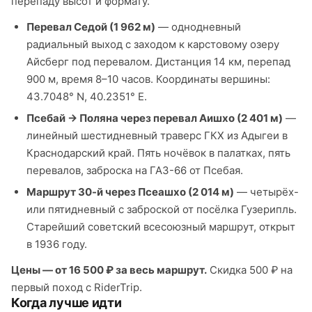
перепаду высот и формату.
Перевал Седой (1 962 м)
— однодневный
радиальный выход с заходом к карстовому озеру
Айсберг под перевалом. Дистанция 14 км, перепад
900 м, время 8–10 часов. Координаты вершины:
43.7048° N, 40.2351° E.
Псебай → Поляна через перевал Аишхо (2 401 м)
—
линейный шестидневный траверс ГКХ из Адыгеи в
Краснодарский край. Пять ночёвок в палатках, пять
перевалов, заброска на ГАЗ-66 от Псебая.
Маршрут 30-й через Псеашхо (2 014 м)
— четырёх-
или пятидневный с заброской от посёлка Гузерипль.
Старейший советский всесоюзный маршрут, открыт
в 1936 году.
Цены — от 16 500 ₽ за весь маршрут.
Скидка 500 ₽ на
первый поход с RiderTrip.
Когда лучше идти