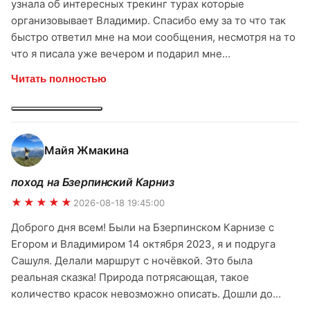
узнала об интересных трекинг турах которые
организовывает Владимир. Спасибо ему за то что так
быстро ответил мне на мои сообщения, несмотря на то
что я писала уже вечером и подарил мне
прекраснейшего гида Егора на следующий день. И как
Читать полностью
же мне повезло с гидом! Егор учел все мои пожелания
для этого похода и устроил для меня просто
потрясающий волшебный день! Этот день точно
останется в памяти и моем сердечке! Я и представить
Майя Жмакина
себе не могла что можно так сказочно прекрасно
провести его! Огромная Благодарность Егору за то что
поход на Бзерпинский Карниз
показал мне красивейшие места с живописными
★★★★★
пейзажами и устроил мне такой чудесный день! Лучше
2026-08-18 19:45:00
не придумаешь! Я в полном восторге! И благодарю
Доброго дня всем! Были на Бзерпинском Карнизе с
ridertrip за прекраснейшего гида и организацию.
Егором и Владимиром 14 октября 2023, я и подруга
Обязательно пойду еще в интересный поход от вас) И
Сашуля. Делали маршрут с ночёвкой. Это была
Всем очень-очень рекомендую!
реальная сказка! Природа потрясающая, такое
количество красок невозможно описать. Дошли до