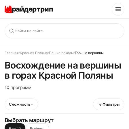
райдертрип
Главная
/
Красная Поляна
/
Пешие походы
/
Горные вершины
Восхождение на вершины
в горах Красной Поляны
10 программ
Сложность
Фильтры
Выбрать маршрут
Все
10
Выбрать