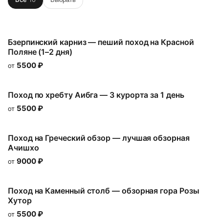
Бзерпинский карниз — пеший поход на Красной
Поляне (1–2 дня)
5500
₽
от
Поход по хребту Аибга — 3 курорта за 1 день
5500
₽
от
Поход на Греческий обзор — лучшая обзорная
Ачишхо
9000
₽
от
Поход на Каменный столб — обзорная гора Розы
Хутор
5500
₽
от