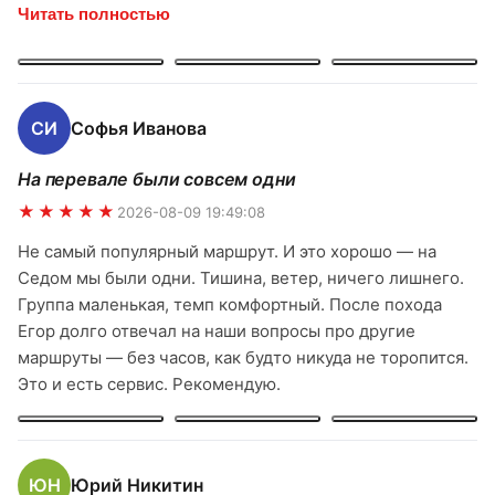
карниза, дальше пошли по тропе с видом на снежные
Читать полностью
вершины. Гид Егор очень внимательный, заботливый,
рассказал много интересного про маршрут, про
растения, про места. Чувствовали себя в полной
безопасности. Спасибо Владимиру за организацию —
СИ
Софья Иванова
всё было четко, без накладок. Однозначно рекомендую
и обязательно вернёмся ещё!
На перевале были совсем одни
★★★★★
2026-08-09 19:49:08
Не самый популярный маршрут. И это хорошо — на
Седом мы были одни. Тишина, ветер, ничего лишнего.
Группа маленькая, темп комфортный. После похода
Егор долго отвечал на наши вопросы про другие
маршруты — без часов, как будто никуда не торопится.
Это и есть сервис. Рекомендую.
ЮН
Юрий Никитин