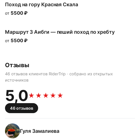
Поход на гору Красная Скала
5500
₽
от
Маршрут 3 Аибги — пеший поход по хребту
5500
₽
от
Отзывы
46 отзывов клиентов RiderTrip · собрано из открытых
источников
5,0
★★★★★
46
отзывов
Гуля Замалиева