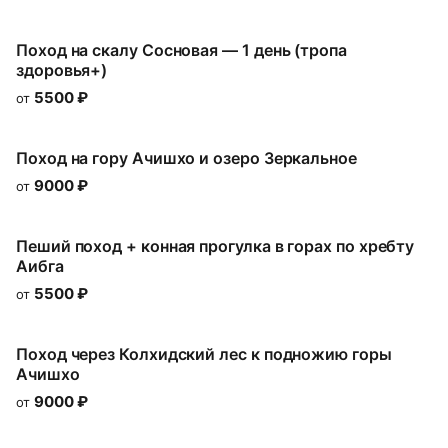
Поход на скалу Сосновая — 1 день (тропа
здоровья+)
5500
₽
от
Поход на гору Ачишхо и озеро Зеркальное
9000
₽
от
Пеший поход + конная прогулка в горах по хребту
Аибга
5500
₽
от
Поход через Колхидский лес к подножию горы
Ачишхо
9000
₽
от