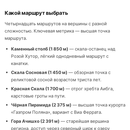
Какой маршрут выбрать
Четырнадцать маршрутов на вершины с разной
сложностью. Ключевая метрика — высшая точка
маршрута.
Каменный столб (1 850 м)
— скала-останец над
Розой Хутор, лёгкий однодневный маршрут с
канатки.
Скала Сосновая (1 450 м)
— обзорная точка с
реликтовой сосной возрастом триста лет.
Красная Скала (1 700 м)
— отрог хребта Аибга,
карстовые гроты на пути.
Чёрная Пирамида (2 375 м)
— высшая точка курорта
«Газпром Поляна», вариант с Виа Феррата.
Гора Ачишхо (2 391 м)
— старейшая вершина
региона, доступ через северный цирк к озеру