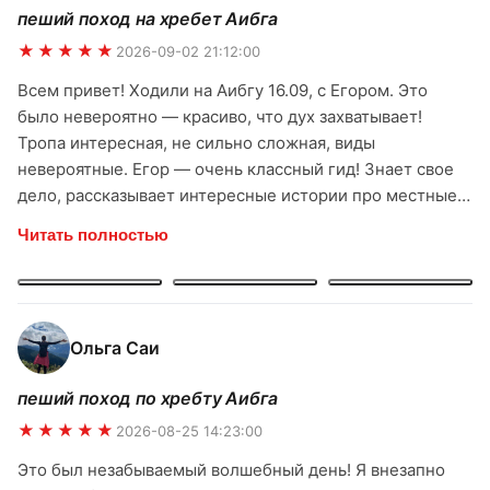
пеший поход на хребет Аибга
★★★★★
2026-09-02 21:12:00
Всем привет! Ходили на Аибгу 16.09, с Егором. Это
было невероятно — красиво, что дух захватывает!
Тропа интересная, не сильно сложная, виды
невероятные. Егор — очень классный гид! Знает свое
дело, рассказывает интересные истории про местные
горы, про растения. С ним было спокойно и комфортно.
Читать полностью
Чувствуется, что человек любит свою работу и горы.
Спасибо большое команде ridertrip и лично Егору за
прекрасный поход! Однозначно буду рекомендовать
всем друзьям и знакомым. Обязательно ещё вернусь к
Ольга Саи
вам за новыми впечатлениями!
пеший поход по хребту Аибга
★★★★★
2026-08-25 14:23:00
Это был незабываемый волшебный день! Я внезапно