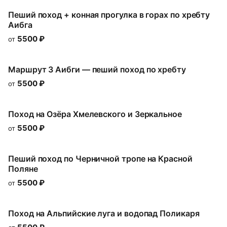
Пеший поход + конная прогулка в горах по хребту
Аибга
5500
₽
от
Маршрут 3 Аибги — пеший поход по хребту
5500
₽
от
Поход на Озёра Хмелeвского и Зеркальное
5500
₽
от
Пеший поход по Черничной тропе на Красной
Поляне
5500
₽
от
Поход на Альпийские луга и водопад Поликаря