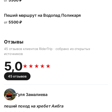
5500
₽
от
Пеший маршрут на Водопад Поликаря
5500
₽
от
Отзывы
45 отзывов клиентов RiderTrip · собрано из открытых
источников
5,0
★★★★★
45
отзывов
Гуля Замалиева
пеший поход на хребет Аибга