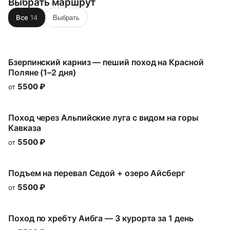
Выбрать маршрут
Все
14
Выбрать
Бзерпинский карниз — пеший поход на Красной
Поляне (1–2 дня)
5500
₽
от
Поход через Альпийские луга с видом на горы
Кавказа
5500
₽
от
Подъем на перевал Седой + озеро Айсберг
5500
₽
от
Поход по хребту Аибга — 3 курорта за 1 день