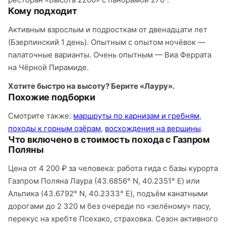
Кому подходит
Активным взрослым и подросткам от двенадцати лет
(Бзерпинский 1 день). Опытным с опытом ночёвок —
палаточные варианты. Очень опытным — Виа Феррата
на Чёрной Пирамиде.
Хотите быстро на высоту? Берите «Лауру».
Похожие подборки
Смотрите также:
маршруты по карнизам и гребням
,
походы к горным озёрам
,
восхождения на вершины
.
Что включено в стоимость похода с Газпром
Поляны
Цена от 4 200 ₽ за человека: работа гида с базы курорта
Газпром Поляна Лаура (43.6856° N, 40.2351° E) или
Альпика (43.6792° N, 40.2333° E), подъём канатными
дорогами до 2 320 м без очереди по «зелёному» пасу,
перекус на хребте Псехако, страховка. Сезон активного