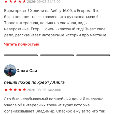
★★★★★
2026-09-02 21:12:00
Всем привет! Ходили на Аибгу 16.09, с Егором. Это
было невероятно — красиво, что дух захватывает!
Тропа интересная, не сильно сложная, виды
невероятные. Егор — очень классный гид! Знает свое
дело, рассказывает интересные истории про местные
горы, про растения. С ним было спокойно и комфортно.
Читать полностью
Чувствуется, что человек любит свою работу и горы.
Спасибо большое команде ridertrip и лично Егору за
прекрасный поход! Однозначно буду рекомендовать
всем друзьям и знакомым. Обязательно ещё вернусь к
Ольга Саи
вам за новыми впечатлениями!
пеший поход по хребту Аибга
★★★★★
2026-08-25 14:23:00
Это был незабываемый волшебный день! Я внезапно
узнала об интересных трекинг турах которые
организовывает Владимир. Спасибо ему за то что так