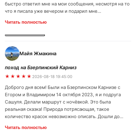
быстро ответил мне на мои сообщения, несмотря на то
что я писала уже вечером и подарил мне
прекраснейшего гида Егора на следующий день. И как
Читать полностью
же мне повезло с гидом! Егор учел все мои пожелания
для этого похода и устроил для меня просто
потрясающий волшебный день! Этот день точно
останется в памяти и моем сердечке! Я и представить
Майя Жмакина
себе не могла что можно так сказочно прекрасно
провести его! Огромная Благодарность Егору за то что
поход на Бзерпинский Карниз
показал мне красивейшие места с живописными
★★★★★
пейзажами и устроил мне такой чудесный день! Лучше
2026-08-18 19:45:00
не придумаешь! Я в полном восторге! И благодарю
Доброго дня всем! Были на Бзерпинском Карнизе с
ridertrip за прекраснейшего гида и организацию.
Егором и Владимиром 14 октября 2023, я и подруга
Обязательно пойду еще в интересный поход от вас) И
Сашуля. Делали маршрут с ночёвкой. Это была
Всем очень-очень рекомендую!
реальная сказка! Природа потрясающая, такое
количество красок невозможно описать. Дошли до
карниза, дальше пошли по тропе с видом на снежные
Читать полностью
вершины. Гид Егор очень внимательный, заботливый,