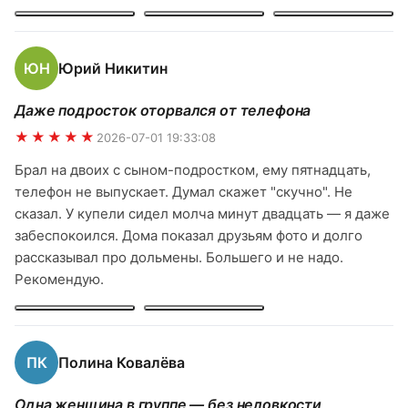
рассказал много интересного про маршрут, про
растения, про места. Чувствовали себя в полной
безопасности. Спасибо Владимиру за организацию —
ЮН
Юрий Никитин
всё было четко, без накладок. Однозначно рекомендую
и обязательно вернёмся ещё!
Даже подросток оторвался от телефона
★★★★★
2026-07-01 19:33:08
Брал на двоих с сыном-подростком, ему пятнадцать,
телефон не выпускает. Думал скажет "скучно". Не
сказал. У купели сидел молча минут двадцать — я даже
забеспокоился. Дома показал друзьям фото и долго
рассказывал про дольмены. Большего и не надо.
Рекомендую.
ПК
Полина Ковалёва
Одна женщина в группе — без неловкости