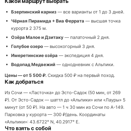
Какой маршрут выбрать
Бзерпинский карниз
— все варианты от 1 до 3 дней.
Чёрная Пирамида + Виа Феррата
— высшая точка
курорта 2 375 м.
Озёра Малое и Дзитаку
— палаточный 2 дня.
Голубое озеро
— высокогорный 3 дня.
Имеретинские озёра
— экспедиция 4 дня.
Водопад Медвежий
— однодневник с Альпики.
Цены — от 5 500 ₽.
Скидка 500 ₽ на первый поход.
Как добраться
Из Сочи — «Ласточка» до Эсто-Садок (50 мин, от 269
₽). От Эсто-Садок — шаттл до «Альпики» или «Лауры» 5
минут (от 50 ₽). На авто — 1 ч 30 мин из Сочи по А-149.
Парковка у курорта — 300 ₽/день. Координаты
«Альпики»: 43.6722° N, 40.2917° E.
Что взять с собой