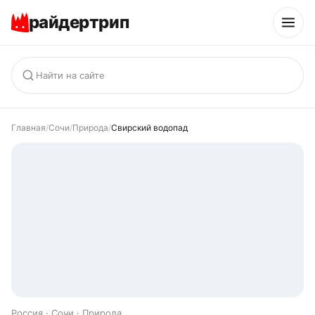
райдертрип
Главная
/
Сочи
/
Природа
/
Свирский водопад
Россия · Сочи · Природа