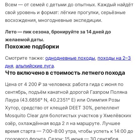
Всем — от семей с детьми до опытных. Каждый найдёт
свой уровень и формат: лёгкие прогулки, серьёзные
восхождения, многодневные экспедиции.
Лето — пик сезона, бронируйте за 14 дней до
желаемой даты.
Похожие подборки
Смотрите также:
однодневные походы
,
походы на 2–3
дня
,
альпийские луга
.
Что включено в стоимость летнего похода
Цена от 4 200 ₽ за человека: работа гида с июня по
сентябрь, подъём канатной дорогой Газпром Поляна
Лаура (43.6856° N, 40.2351° E) или Олимпия Розы
Хутор, средство от клещей DEET 30%, репеллент
Mosquito Сlear для болотистых участков у Хмелёвских
озёр, охлаждённая вода 2 л на маршруте. Лучшее
время старта — 7:00–8:00 утра, чтобы успеть к 14:00 до
грозового фронта. Сезон: 15 июня — 30 сентября.