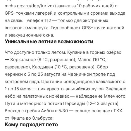
mchs.gov.ru/dop/turizm (заявка за 10 рабочих дней) с
GPS-точками лагерей и контрольными сроками выхода
на связь. Телефон 112 — только для экстренных
вызовов с маршрута. Гид сообщает GPS-точки лагерей
и эвакуационные окна.
Уникальные летние возможности
Что доступно только летом. Купание в горных озёрах
— Зеркальное (8 °C, разрешено), Малое (10 °C,
разрешено), Кардывач (10 °C, разрешено). Сбор
черники с 5 по 25 августа на Черничной тропе под
контролем гида. Цветение рододендрона кавказского с
1 по 15 июля — пик красоты альпийских лугов. Звёздное
небо на палаточных ночёвках — наблюдение Млечного
Пути и метеорного потока Персеиды (12–13 августа).
Восход с гребня Аибги в 5:30 — солнце освещает ГКХ
от Фишта до Эльбруса.
Кому подходит лето