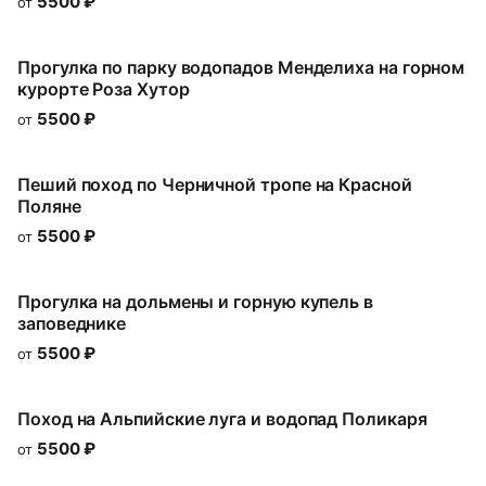
5500
₽
от
Прогулка по парку водопадов Менделиха на горном
курорте Роза Хутор
5500
₽
от
Пеший поход по Черничной тропе на Красной
Поляне
5500
₽
от
Прогулка на дольмены и горную купель в
заповеднике
5500
₽
от
Поход на Альпийские луга и водопад Поликаря
5500
₽
от