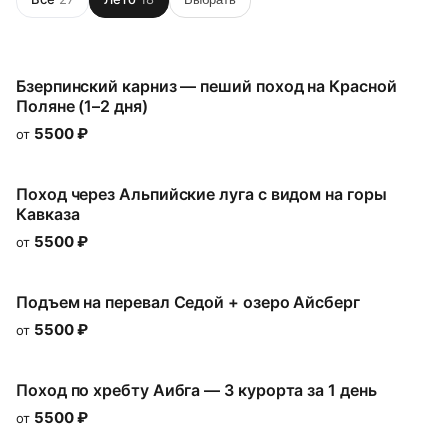
Бзерпинский карниз — пеший поход на Красной
Поляне (1–2 дня)
5500
₽
от
Поход через Альпийские луга с видом на горы
Кавказа
5500
₽
от
Подъем на перевал Седой + озеро Айсберг
5500
₽
от
Поход по хребту Аибга — 3 курорта за 1 день
5500
₽
от