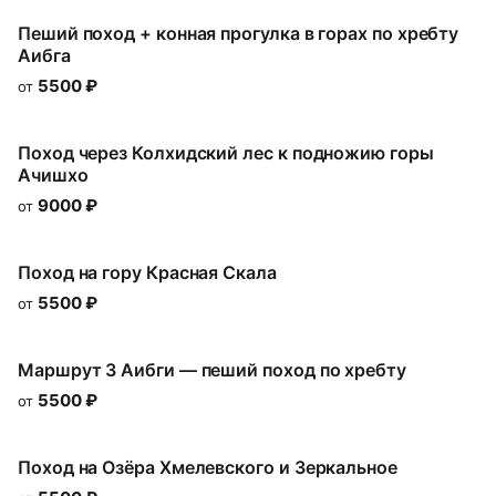
Пеший поход + конная прогулка в горах по хребту
Аибга
5500
₽
от
Поход через Колхидский лес к подножию горы
Ачишхо
9000
₽
от
Поход на гору Красная Скала
5500
₽
от
Маршрут 3 Аибги — пеший поход по хребту
5500
₽
от
Поход на Озёра Хмелeвского и Зеркальное