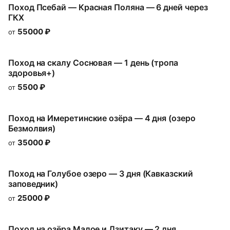
Поход Псебай — Красная Поляна — 6 дней через
ГКХ
55000
₽
от
Поход на скалу Сосновая — 1 день (тропа
здоровья+)
5500
₽
от
Поход на Имеретинские озёра — 4 дня (озеро
Безмолвия)
35000
₽
от
Поход на Голубое озеро — 3 дня (Кавказский
заповедник)
25000
₽
от
Поход на озёра Малое и Дзитаку — 2 дня