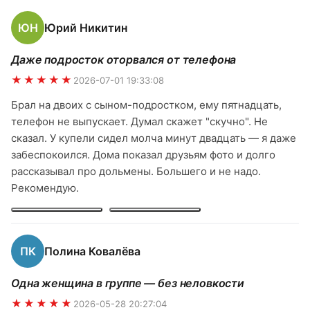
безопасности. Спасибо Владимиру за организацию —
ЮН
Юрий Никитин
всё было четко, без накладок. Однозначно рекомендую
и обязательно вернёмся ещё!
Даже подросток оторвался от телефона
★★★★★
2026-07-01 19:33:08
Брал на двоих с сыном-подростком, ему пятнадцать,
телефон не выпускает. Думал скажет "скучно". Не
сказал. У купели сидел молча минут двадцать — я даже
забеспокоился. Дома показал друзьям фото и долго
рассказывал про дольмены. Большего и не надо.
Рекомендую.
ПК
Полина Ковалёва
Одна женщина в группе — без неловкости
★★★★★
2026-05-28 20:27:04