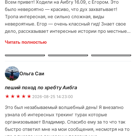
Всем привет! Ходили на Аибгу 16.09, с Егором. Это
было невероятно — красиво, что дух захватывает!
Тропа интересная, не сильно сложная, виды
невероятные. Егор — очень классный гид! Знает свое
дело, рассказывает интересные истории про местные
горы, про растения. С ним было спокойно и комфортно.
Читать полностью
Чувствуется, что человек любит свою работу и горы.
Спасибо большое команде ridertrip и лично Егору за
прекрасный поход! Однозначно буду рекомендовать
всем друзьям и знакомым. Обязательно ещё вернусь к
Ольга Саи
вам за новыми впечатлениями!
пеший поход по хребту Аибга
★★★★★
2026-08-25 14:23:00
Это был незабываемый волшебный день! Я внезапно
узнала об интересных трекинг турах которые
организовывает Владимир. Спасибо ему за то что так
быстро ответил мне на мои сообщения, несмотря на то