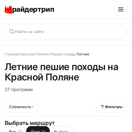
райдертрип
Главная
/
Красная Поляна
/
Пешие походы
/
Летние
Летние пешие походы на
Красной Поляне
27 программ
Сложность
Фильтры
Выбрать маршрут
Все
27
Лето
18
Выбрать